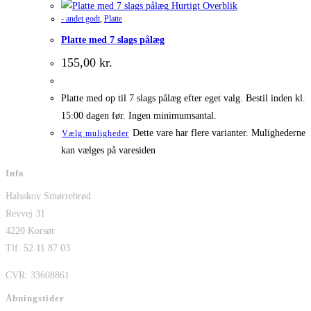
Hurtigt Overblik
- andet godt
,
Platte
Platte med 7 slags pålæg
155,00
kr.
Platte med op til 7 slags pålæg efter eget valg. Bestil inden kl.
15:00 dagen før. Ingen minimumsantal.
Dette vare har flere varianter. Mulighederne
Vælg muligheder
kan vælges på varesiden
Info
Halsskov Smørrebrød
Revvej 31
4220 Korsør
Tlf. 52 11 87 03
CVR: 33608861
Åbningstider