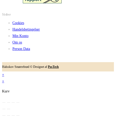
Sider
Cookies
Handelsbetingelser
Min Konto
Om os
Person Data
Halsskov Smørrebrød © Designet af
PosTech
×
×
Kurv