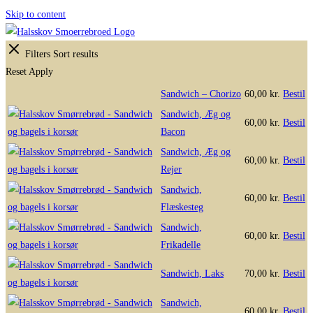
Skip to content
Filters
Sort results
Reset
Apply
Sandwich – Chorizo
60,00
kr.
Bestil
Sandwich, Æg og
60,00
kr.
Bestil
Bacon
Sandwich, Æg og
60,00
kr.
Bestil
Rejer
Sandwich,
60,00
kr.
Bestil
Flæskesteg
Sandwich,
60,00
kr.
Bestil
Frikadelle
Sandwich, Laks
70,00
kr.
Bestil
Sandwich,
60,00
kr.
Bestil