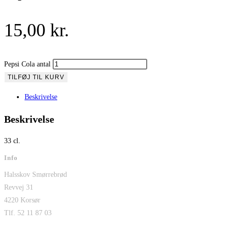
15,00
kr.
Pepsi Cola antal
TILFØJ TIL KURV
Beskrivelse
Beskrivelse
33 cl.
Info
Halsskov Smørrebrød
Revvej 31
4220 Korsør
Tlf. 52 11 87 03