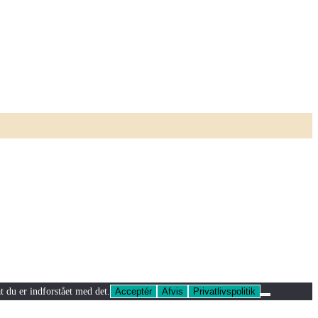
t du er indforstået med det.
Acceptér
Afvis
Privatlivspolitik