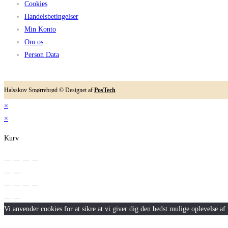
Cookies
Handelsbetingelser
Min Konto
Om os
Person Data
Halsskov Smørrebrød © Designet af
PosTech
×
×
Kurv
Vi anvender cookies for at sikre at vi giver dig den bedst mulige oplevelse af