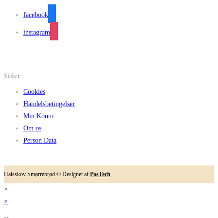
facebook
instagram
Sider
Cookies
Handelsbetingelser
Min Konto
Om os
Person Data
Halsskov Smørrebrød © Designet af
PosTech
×
×