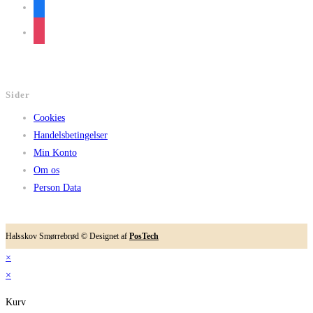
Sider
Cookies
Handelsbetingelser
Min Konto
Om os
Person Data
Halsskov Smørrebrød © Designet af
PosTech
×
×
Kurv