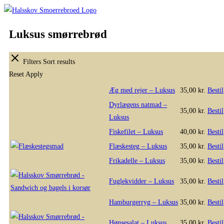
Skip
to
Luksus smørrebrød
content
Filters
Sort results
Reset
Apply
Æg med rejer – Luksus
35,00
kr.
Bestil
Dyrlægens natmad –
35,00
kr.
Bestil
Luksus
Fiskefilet – Luksus
40,00
kr.
Bestil
Flæskesteg – Luksus
35,00
kr.
Bestil
Frikadelle – Luksus
35,00
kr.
Bestil
Fuglekvidder – Luksus
35,00
kr.
Bestil
Hamburgerryg – Luksus
35,00
kr.
Bestil
Hønsesalat – Luksus
35,00
kr.
Bestil