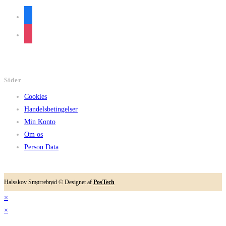
facebook
instagram
Sider
Cookies
Handelsbetingelser
Min Konto
Om os
Person Data
Halsskov Smørrebrød © Designet af
PosTech
×
×