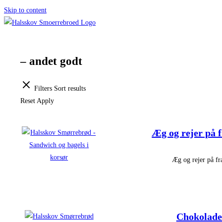
Skip to content
– andet godt
Filters
Sort results
Reset
Apply
Æg og rejer på 
Æg og rejer på f
Chokolade