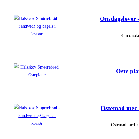
Onsdagslever 
Kun onsd
Oste pla
Ostemad med 
Ostemad med mi