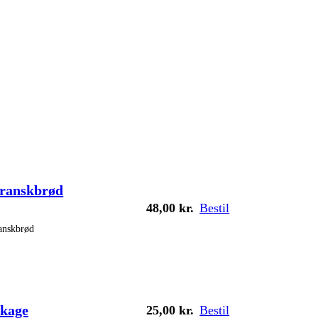
franskbrød
48,00
kr.
Bestil
ranskbrød
kage
25,00
kr.
Bestil