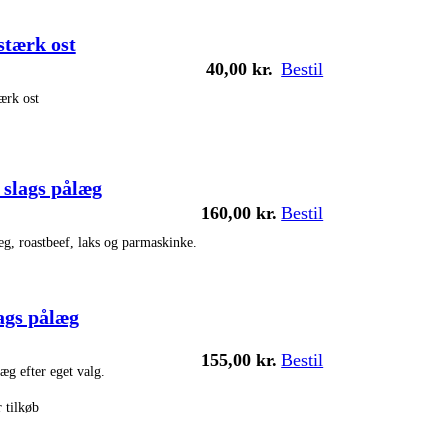
tærk ost
40,00
kr.
Bestil
ærk ost
 slags pålæg
160,00
kr.
Bestil
teg, roastbeef, laks og parmaskinke.
lags pålæg
155,00
kr.
Bestil
læg efter eget valg.
 tilkøb